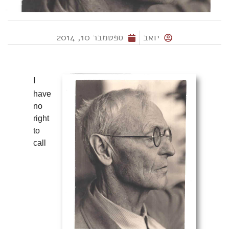
יואב
ספטמבר 10, 2014
I
have
no
right
to
call