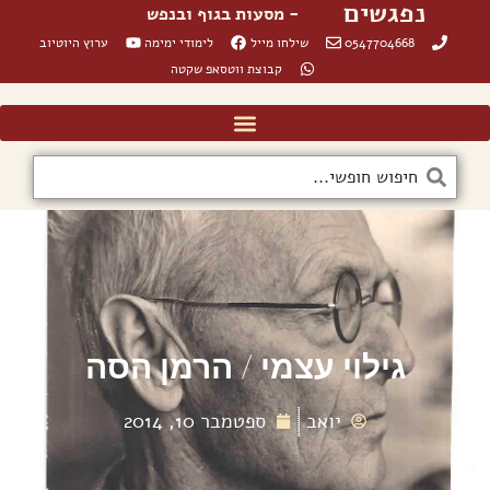
נפגשים
- מסעות בגוף ובנפש
0547704668
שילחו מייל
לימודי ימימה
ערוץ היוטיוב
קבוצת ווטסאפ שקטה
גילוי עצמי / הרמן הסה
יואב
ספטמבר 10, 2014