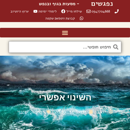
נפגשים
- מסעות בגוף ובנפש
0547704668
שילחו מייל
לימודי ימימה
ערוץ היוטיוב
קבוצת ווטסאפ שקטה
השינוי אפשרי
יואב
ינואר 31, 2020
ימימה
,
שינוי