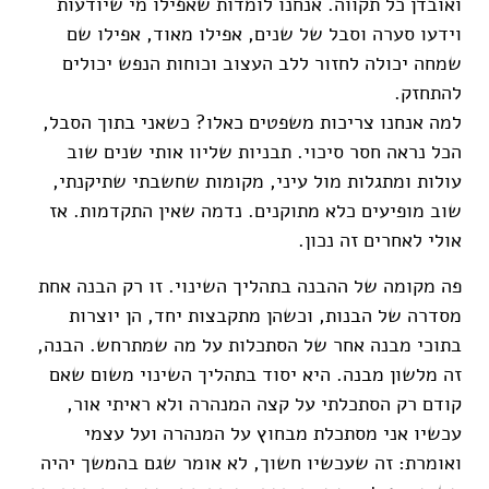
ואובדן כל תקווה. אנחנו לומדות שאפילו מי שיודעות
וידעו סערה וסבל של שנים, אפילו מאוד, אפילו שם
שמחה יכולה לחזור ללב העצוב וכוחות הנפש יכולים
להתחזק.
למה אנחנו צריכות משפטים כאלו? כשאני בתוך הסבל,
הכל נראה חסר סיכוי. תבניות שליוו אותי שנים שוב
עולות ומתגלות מול עיני, מקומות שחשבתי שתיקנתי,
שוב מופיעים כלא מתוקנים. נדמה שאין התקדמות. אז
אולי לאחרים זה נכון.
פה מקומה של ההבנה בתהליך השינוי. זו רק הבנה אחת
מסדרה של הבנות, וכשהן מתקבצות יחד, הן יוצרות
בתוכי מבנה אחר של הסתכלות על מה שמתרחש. הבנה,
זה מלשון מבנה. היא יסוד בתהליך השינוי משום שאם
קודם רק הסתכלתי על קצה המנהרה ולא ראיתי אור,
עכשיו אני מסתכלת מבחוץ על המנהרה ועל עצמי
ואומרת: זה שעכשיו חשוך, לא אומר שגם בהמשך יהיה