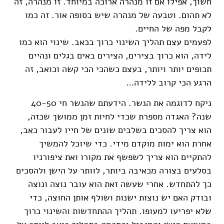
חשוך, אפילו אם זו מנהרה ארוכה במיוחד. זו מנהרה, זה
לא תהום. וטבעה של מנהרה שיש בסופה אור. זה כמו
לקבל מפה של החיים.
לפעמים עצם תהליך השינוי כרוך בכאב. שינוי הוא כמו
לידה, הוא כרוך בצירים, הצירים באים בגלים ונהיים
תכופים יותר ויותר, בעצם כשהכי הכי קשה וכואב, זה
הרגע הכי קרוב ללידה…
ניקח לדוגמה את הנשר. הידעתם שהנשר חי 40-50
שנה? האגדה מספרת שכדי לחיות זמן ממושך שכזה,
הוא צריך להסכים בשלבים שונים של חייו לעבור כאב,
אחרת הוא ימות מוקדם מידי. כדי שיוכל להמשיך
להתקיים הוא צריך לשפשף את מקורו ואת ציפורניו
בסלעים בצורה מכאיבה ביותר, לוותר על הישן ולהסכים
כך להתחדש. אחרי שעשה זאת הוא עובר נוצה ונוצה
ובודק האם יש נוצות ישנות ושולף אותן החוצה, כדי
שלא יפריעו למעופו. תהליך ההתחדשות והשינוי כרוך