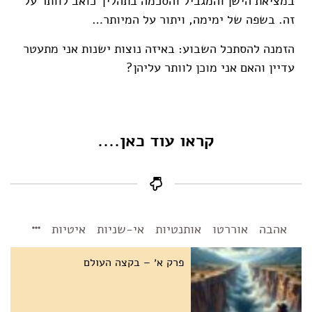
במציאת הישן והמגביל והסכמה בתהליך כואב לוותר על
זה. בשפה של ימימה, ויתור על המיותר…
הזמנה להסתכל השבוע: באיזה נוצות ישנות אני מתעטר
עדיין והאם אני מוכן לוותר עליהן?
קראו עוד כאן....
אהבה
אוררטו
אותנטיות
אי-שניות
איטיות
פרק א׳ – בקצה העולם