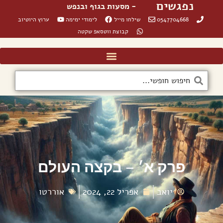
נפגשים
- מסעות בגוף ובנפש
0547704668
שילחו מייל
לימודי ימימה
ערוץ היוטיוב
קבוצת ווטסאפ שקטה
פרק א׳ – בקצה העולם
יואב
אפריל 22, 2024
אוררטו