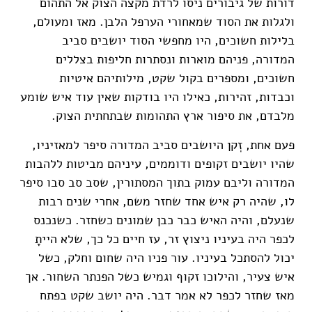
דורות של גיבורים ניסו לרדת מקצה הצוק אל התהום
ולגלות את הסוד שמאחורי הערפל הלבן. מאז ומעולם,
בלילות חשוכים, היו מחפשי הסוד יושבים סביב
המדורה, פניהם מוארות ונסתרות חליפות בצללים
חשוכים
,
ומספרים בקול שקט, מילותיהם איטיות
וכבדות, זהירות
,
כאילו היו בודקות שאין עוד איש שומע
מלבדם, את סיפור ארץ התהומות שבתחתית הצוק
.
פעם אחת, זְקן היושבים סביב המדורה סיפר למאזיניו,
שהיו יושבים זקופים ודוממים, עיניהם מביטות ללהבות
המדורה וליבם עמוק בתוך המסתורין, שסב סב סבו סיפר
לו, שהיה רק איש אחד שחזר משם
,
אחרי שנים רבות
שנעלם, והיה האיש כבר כבן שמונים כשחזר
.
כשנכנס
לכפר היה בעיניו ניצוץ זר, עז חיים כל כך, שלא הייתָ
יכול להסתכל בעיניו. עור פניו היה שחום וחלק
,
כשל
איש צעיר
,
והילוכו זקוף וגמיש כשל הפנתר השחור. אך
מאז שחזר לכפר לא אמר דבר. היה יושב שקט בפתח