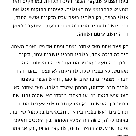
ביתו הצנוע שבקצה הכפר ועיניו תלויות במרחקים והיה
ממעיט
להתרועע עם האנשים. לעיתים רחוקות פגש את
אנשי הכפר
,
רק כשהיו באים אליו
הזקנים אנשי הסוד
,
והיו יושבים סביב המדורה וסחים בעולם שמעבר לצוק
,
והיה יושב עימם ושותק.
רק פעם אחת מאז שחזר נעתר ופתח את פיו ואמר משהו.
היה זה
לילה אחד, כשהיו חבריו יושבים עמו, וזקנם
הלבן היה מעטר את פניהם ועור פניהם השחום היה
מקומט, לא כפניו שלו
,
שהזִיקנה לא תפסה בהם, והיו
חבריו מפצירים בו שוב שיספר, וראש הכפר בעצמו,
שהיה חבר ילדותו, התחנן שיגיד משהו
.
מאז שחזר לא
העז איש לגעת בו, או לאחוז בבגדו כפי שהיה נהוג שם
בכפר בין האנשים, רק היו עומדים שני צעדים ממנו
,
ומרכינים ראש בפניו
ביראה
,
ומבקשים במלמול שידבר
.
באותו לילה, כשהירח המלא הסתתר בין העננים והייתה
עלטה שבעלטה בחצר הבית
,
שבקצה הכפר, רק אז אמר