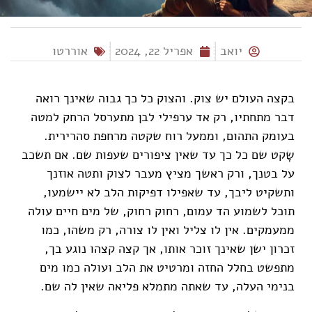
יואב
אפריל 22, 2024
אוררטו
בקצה העולם יש צוק. והצוק כל כך גבוה שאינך רואה
דבר מתחתיו
,
רק אד ערפילי לבן מתערסל הרחק למטה
בעומק התהום, וממעל רוח שקטה מרחפת סהרירית
.
שָקט שם כל כך עד שאין
ציפורים שעפות שם. אם תשכב
על בטנך
,
ורק ראשך מציץ מעבר לצוק ותטה אוזנך
ותשקיט ליבך
,
עד שאפילו דפיקות הלב לא יישמעו
,
תוכל לשמוע הד עמום
,
רחוק רחוק
,
של מים חיים עולה
ממעמקים
.
אין לו צליל ואין לו צורה, רק משהו, כמו
זכרון ישן שאינך זוכר אותו
,
אך קצה קצהו נוגע בך,
מתפשט בחלל החזה ומרטיט את הלב ועולה כמו מים
בנימי העלה
,
עד שאתה מתמלא פליאה שאין לה שם.