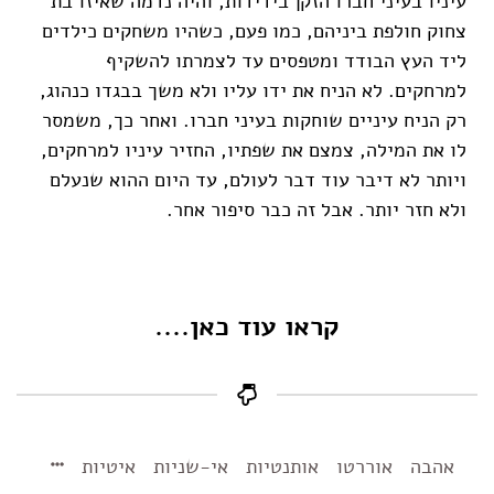
עיניו בעיני חברו הזקן בידידות
,
והיה נדמה שאיזו בת
צחוק חולפת ביניהם, כמו פעם
,
כשהיו משחקים כילדים
ליד העץ הבודד ומטפסים עד לצמרתו להשקיף
למרחקים. לא הניח את ידו עליו ולא משך בבגדו כנהוג,
רק הניח עיניים שוחקות בעיני חברו
.
ואחר כך, משמסר
לו את המילה,
צמצם את שפתיו, החזיר עיניו למרחקים
,
ויותר לא דיבר עוד דבר לעולם
,
עד היום ההוא שנעלם
ולא חזר יותר. אבל זה כבר סיפור אחר.
קראו עוד כאן....
אהבה
אוררטו
אותנטיות
אי-שניות
איטיות