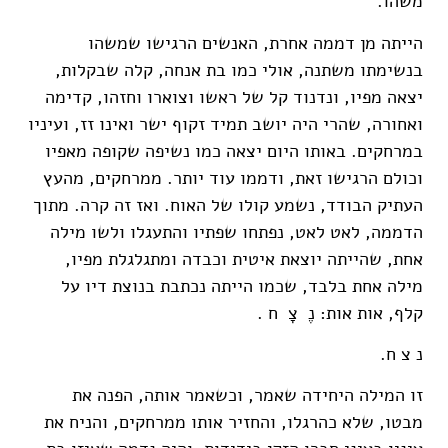
משהו.
הייתה מן דממה אחרת, האנשים הרגישו שמשהו
בנשימתו משתנה, אולי כמו בת אנחה
,
קלה שבקלות
,
יצאה מפיו, ונדנוד קל של ראשו וצוארו וחזהו, קדימה
ואחורה, שהרי היה יושב תמיד זקוף ישר ואינו זז,
ועיניו
במרחקים. באותו היום יצאה כמו נשיפה שקופה מאפיו
וכולם הרגישו זאת
,
ודממו עוד יותר
.
ממרחקים
,
מהעץ
העתיק הבודד
,
נשמע קולו של האוח. ואז זה קרה. מתוך
הדממה
,
לאט לאט
,
נפתחו שפתיו והתעגלו ולשו מילה
אחת
,
שהייתה יוצאת איטית וכבדה ומתגלגלת מפיו,
מילה אחת בלבד, שכמו הייתה
נכתבת בנוצת דיו על
קלף, אות אות: נֶ
צָ
ח .
נ
צ
ח.
זו המילה היחידה שאמר
,
וכשאמר אותה, הפנה את
מבטו
,
שלא כהרגלו
,
והחזיר אותו ממרחקים
,
והניח את