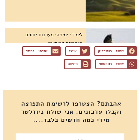
לימודי ימימה: מערכות יחסים
מפסיקים להאשים
שתפו בפייסבוק
צייצו
שילחו במייל
שתפו בווסטאפ
הדפסה
אהבתם? הצטרפו לרשימת התפוצה
וקבלו עדכונים. אני שולח ניוזלטר
מידי כמה חדשים בלבד....