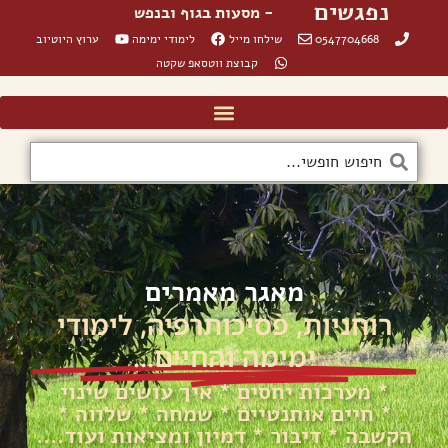
נפגשים
- מסעות בגוף ובנפש
0547704668
שילחו מייל
לימודי ימימה
ערוץ היוטיוב
קבוצת ווטסאפ שקטה
מאגר מאמרים
רוחניות, פסיכותרפיה, לימודי
ימימה והחיים...
* מערכות יחסים * איך עושים שינוי
* חיים אותנטיים * שמחה * שלווה *
הקשבה * דיבור * דמיון ומציאות ועוד....