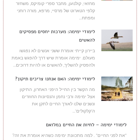
מחזאי, קולנוען, מחבר ספרי קומיקס, משחזר
קלפי הטארוט של מרסיי, מרפא, מורה רוחני
ומפתח...
לימודי ימימה: מערכות יחסים מפסיקים
להאשים
ביירון קייתי אומרת ששני אנשים לא נפגשו
מעולם. ימימה אומרת שיש דרך להפגש באמת
ולהפסיק להשליך, להאשים או להיות דרוכים...
לימודי ימימה: האם אנחנו צריכים תיקון?
מה הקשר בין החייל היפני האחרון, התיקון
אצל ימימה ורבי נחמן והנסיונות החוזרים
ונשנים שלנו לאורך החיים לתקן את
ה'קלקולים'...
לימודי ימימה – לחיות את החיים במלואם
"את לפני החיים" . למה מתכוונת ימימה כשהיא אומרת את זה?