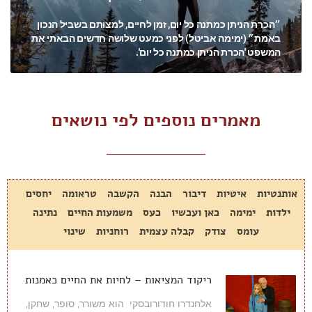
״הכרת הניתן כמתנה כל יום, זמן לחיים, למצותם בשביל הנכון
באמת״ (ימימה אביטל) לפני כמעט שלושה חדשים הבאתי את
המשפט 'הכרת הניתן כמתנה כל יום'.
מאמרים נוספים לפי נושאים
אותנטיות
איטיות
דיבור
הבנה
הקשבה
טראומה
יחסים
ילדות
ימימה
כאן ועכשיו
כעס
משמעות החיים
נתינה
עומס
צודק
קבלה עצמית
רוחניות
שינוי
ריקוד המציאות – לחיות את החיים כאמנות
אלחנדרו חודורובסקי הוא משורר, סופר, שחקן,