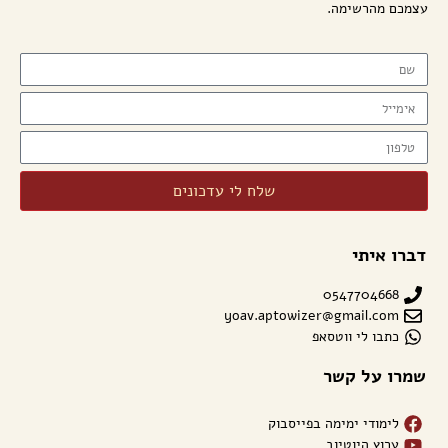
עצמכם מהרשימה.
שלח לי עדכונים
דברו איתי
0547704668
yoav.aptowizer@gmail.com
כתבו לי ווטסאפ
שמרו על קשר
לימודי ימימה בפייסבוק
ערוץ היוטיוב