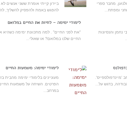
לנוען, מחבר ספרי
ביירון קייתי אומרת ששני אנשים לא
ני ומפתח...
להפגש באמת ולהפסיק להשליך, להאש
לימודי ימימה – לחיות את החיים במלואם
י נחמן והנסיונות
"את לפני החיים" . למה מתכוונת ימימה כשהיא 
החיים שלנו במלואם? או שאולי...
נדפולנס
לימודי ימימה: משמעות החיים
'מיינדפולספייס'.
מעוניינים בלימודי ימימה מהבית בזו
ודהה, בדגש על...
הפרטים. השיחה על משמעות החיים
במרחב...