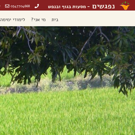
נפגשים
- מסעות בגוף ובנפש
0547704668
ש
בית
מי אני?
לימודי ימימה