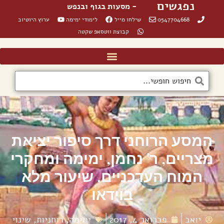
נפגשים
- מסעות בגוף ובנפש
0547704668
שילחו מייל
לימודי ימימה
ערוץ היוטיוב
קבוצת ווטסאפ שקטה
המסע הרוחני דרך סיפור יציאת
מצריים, ר' נחמן, ימימה ומחקרי
המוח העדכניים. שיעור מלא
בוידאו
יואב
פברואר 4, 2017
ימימה
,
רוחניות
,
שינוי