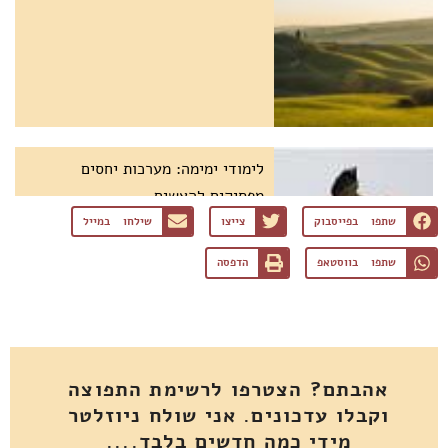
לימודי ימימה: מערכות יחסים
מפסיקים להאשים
שתפו בפייסבוק
צייצו
שילחו במייל
שתפו בווסטאפ
הדפסה
אהבתם? הצטרפו לרשימת התפוצה
וקבלו עדכונים. אני שולח ניוזלטר
מידי כמה חדשים בלבד....